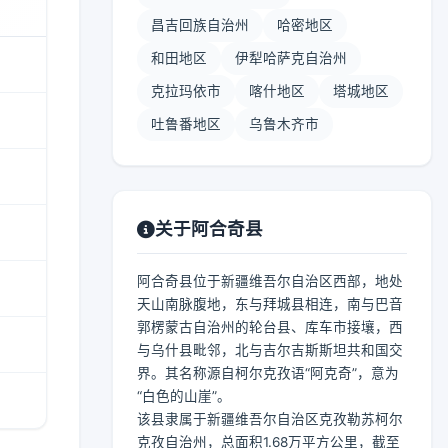
昌吉回族自治州
哈密地区
和田地区
伊犁哈萨克自治州
克拉玛依市
喀什地区
塔城地区
吐鲁番地区
乌鲁木齐市
关于阿合奇县
阿合奇县位于新疆维吾尔自治区西部，地处
天山南脉腹地，东与拜城县相连，南与巴音
郭楞蒙古自治州的轮台县、库车市接壤，西
与乌什县毗邻，北与吉尔吉斯斯坦共和国交
界。其名称源自柯尔克孜语“阿克奇”，意为
“白色的山崖”。
该县隶属于新疆维吾尔自治区克孜勒苏柯尔
克孜自治州，总面积1.68万平方公里，截至