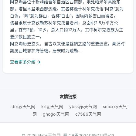
阿克陶县位于新疆维吾尔自治区西南部，地处帕米尔高原东
部，塔里木盆地西部边缘。其名称源于柯尔克孜语“阿克”意为
白色，“陶”意为群山，合称“白山”，因境内多雪山而得名。
该县隶属于克孜勒苏柯尔克孜自治州，总面积2.5万平方公
里，辖有2镇、10乡，总人口约17万人，其中柯尔克孜族为主
要少数民族之一。
阿克陶历史悠久，自古以来便是丝绸之路的重要通道。秦汉时
期属西域都护府管辖，唐宋时为疏勒...
查看更多介绍
友情链接
drrgy天气网
krtgj天气网
ybssyjs天气网
smxxxy天气
网
gncgoi天气网
c7586天气网
© 2026 bkms天气网.
蜀ICP备2024069276号-13