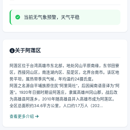
当前无气象预警，天气平稳
关于阿莲区
阿莲区位于台湾高雄市东北部，地处冈山平原南缘，东邻田寮
区，西接冈山区，南连湖内区、茄萣区，北界台南市。该区地
势平坦，属热带季风气候，年均温约24摄氏度。
阿莲之名源自平埔族原住民“阿里简社”，后因闽南语音译为“阿
莲”。1920年日据时期设阿莲庄，隶属高雄州冈山郡，战后改
为高雄县阿莲乡，2010年随高雄县并入高雄市成为阿莲区。
全区总面积约34.6平方公里，人口约1.7万人（202...
查看更多介绍