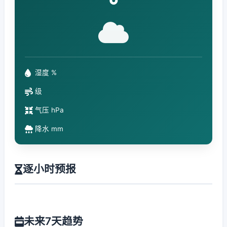
°
湿度 %
级
气压 hPa
降水 mm
逐小时预报
未来7天趋势