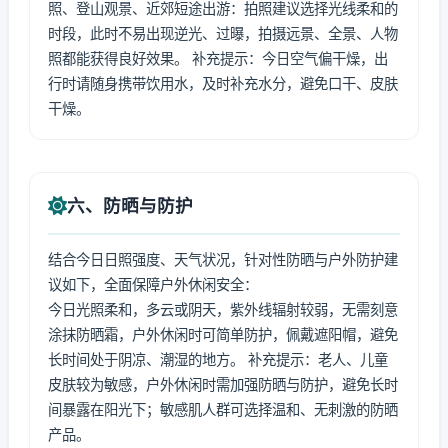
照、登山观景、近郊短途出游：拍照建议选择光线柔和的
时段，此时不易出现逆光、过曝，拍摄远景、全景、人物
照都能获得良好效果。 补充提示：今日空气偏干燥，出
行时请随身携带饮用水，及时补充水分，避免口干、皮肤
干燥。
六、防晒与防护
结合今日日照强度、天气状况，针对性防晒与户外防护建
议如下，全面保障户外休闲安全：
今日光照柔和，多云或阴天，紫外线辐射较弱，无需刻意
涂抹防晒霜，户外休闲时可简单防护，佩戴遮阳帽，避免
长时间处于阴凉、潮湿的地方。 补充提示：老人、儿童
皮肤较为敏感，户外休闲时需加强防晒与防护，避免长时
间暴露在阳光下；敏感肌人群可选择温和、无刺激的防晒
产品。