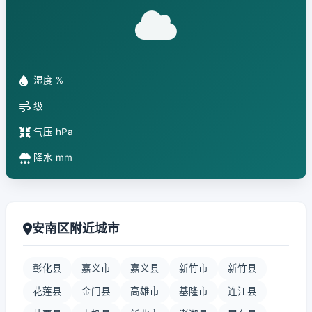
湿度 %
级
气压 hPa
降水 mm
安南区附近城市
彰化县
嘉义市
嘉义县
新竹市
新竹县
花莲县
金门县
高雄市
基隆市
连江县