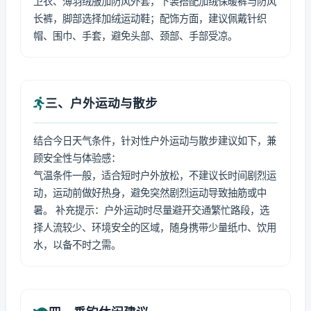
卫衣、薄羽绒服加防风外套，下装搭配加绒保暖裤与防风
长裤，脚部选择加绒运动鞋；配饰方面，建议佩戴针织
帽、围巾、手套，避免头部、颈部、手部受凉。
三、户外运动与散步
结合今日天气条件，针对性户外运动与散步建议如下，兼
顾安全性与体验感：
气温条件一般，适合短时户外放松，不建议长时间剧烈运
动，运动前做好热身，避免突然剧烈运动导致抽筋或中
暑。 补充提示：户外运动时尽量避开交通繁忙路段，选
择人流较少、环境安全的区域，随身携带少量纸巾、饮用
水，以备不时之需。