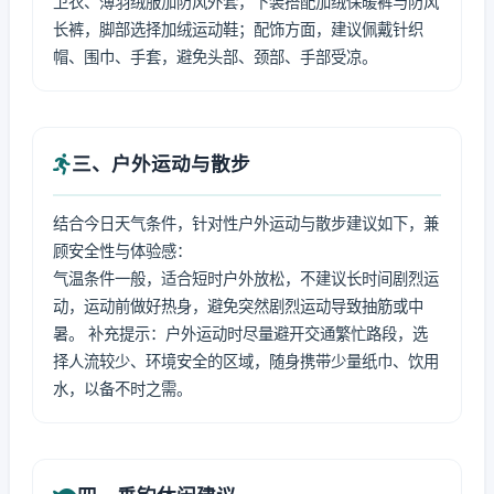
卫衣、薄羽绒服加防风外套，下装搭配加绒保暖裤与防风
长裤，脚部选择加绒运动鞋；配饰方面，建议佩戴针织
帽、围巾、手套，避免头部、颈部、手部受凉。
三、户外运动与散步
结合今日天气条件，针对性户外运动与散步建议如下，兼
顾安全性与体验感：
气温条件一般，适合短时户外放松，不建议长时间剧烈运
动，运动前做好热身，避免突然剧烈运动导致抽筋或中
暑。 补充提示：户外运动时尽量避开交通繁忙路段，选
择人流较少、环境安全的区域，随身携带少量纸巾、饮用
水，以备不时之需。