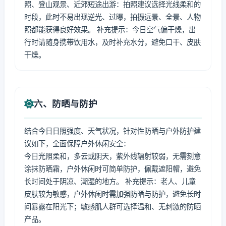
照、登山观景、近郊短途出游：拍照建议选择光线柔和的
时段，此时不易出现逆光、过曝，拍摄远景、全景、人物
照都能获得良好效果。 补充提示：今日空气偏干燥，出
行时请随身携带饮用水，及时补充水分，避免口干、皮肤
干燥。
六、防晒与防护
结合今日日照强度、天气状况，针对性防晒与户外防护建
议如下，全面保障户外休闲安全：
今日光照柔和，多云或阴天，紫外线辐射较弱，无需刻意
涂抹防晒霜，户外休闲时可简单防护，佩戴遮阳帽，避免
长时间处于阴凉、潮湿的地方。 补充提示：老人、儿童
皮肤较为敏感，户外休闲时需加强防晒与防护，避免长时
间暴露在阳光下；敏感肌人群可选择温和、无刺激的防晒
产品。