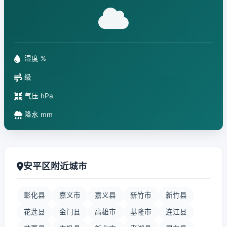
湿度 %
级
气压 hPa
降水 mm
安平区附近城市
彰化县
嘉义市
嘉义县
新竹市
新竹县
花莲县
金门县
高雄市
基隆市
连江县