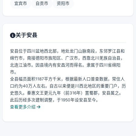
宜宾市
自贡市
资阳市
关于安县
安县位于四川盆地西北部，地处龙门山脉南段，东邻罗江县和
绵竹市，南接德阳市旌阳区、广汉市，西靠北川羌族自治县，
北连江油市。因县境内有安昌河而得名。隶属于四川省绵阳
市。
全县幅员面积1187平方千米，根据最新人口普查数据，常住人
口约为40万人左右。自古以来便是川西北地区的重要门户，历
史悠久。秦惠文王更元九年（前316年）置蜀郡，安县属之。
此后历经多次建制调整，于1950年设安县至今。
查看更多介绍