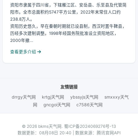
资阳市隶属于四川省，下辖雁江区、安岳县、乐至县及代管简
阳市。全市总面积约5747平方公里，2022年末常住人口约
238.8万人。
资阳历史悠久，早在秦朝时期就已设县制，西汉时置牛鞞县，
历经多次建制调整。1998年经国务院批准设立资阳地区，
2000年撤...
查看更多介绍
友情链接
drrgy天气网
krtgj天气网
ybssyjs天气网
smxxxy天气
网
gncgoi天气网
c7586天气网
© 2026 bkms天气网.
蜀ICP备2024069276号-13
数据更新：08月08日 20:40 | 数据来源：腾讯官网API