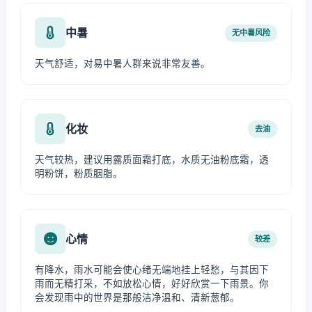
中暑
无中暑风险
天气舒适，对易中暑人群来说非常友善。
化妆
去油
天气较热，建议用露质面霜打底，水质无油粉底霜，透
明粉饼，粉质胭脂。
心情
较差
有降水，雨水可能会使心绪无端地挂上轻愁，与其因下
雨而无精打采，不如放松心情，好好欣赏一下雨景。你
会发现雨中的世界是那般洁净温和、清新葱郁。