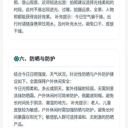
照、登山观景、近郊短途出游：拍照建议选择光线柔和的
时段，此时不易出现逆光、过曝，拍摄远景、全景、人物
照都能获得良好效果。 补充提示：今日空气偏干燥，出
行时请随身携带饮用水，及时补充水分，避免口干、皮肤
干燥。
六、防晒与防护
结合今日日照强度、天气状况，针对性防晒与户外防护建
议如下，全面保障户外休闲安全：
今日光照柔和，多云或阴天，紫外线辐射较弱，无需刻意
涂抹防晒霜，户外休闲时可简单防护，佩戴遮阳帽，避免
长时间处于阴凉、潮湿的地方。 补充提示：老人、儿童
皮肤较为敏感，户外休闲时需加强防晒与防护，避免长时
间暴露在阳光下；敏感肌人群可选择温和、无刺激的防晒
产品。