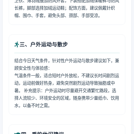
卫衣、薄羽绒服加防风外套，下装搭配加绒保暖裤与防风
长裤，脚部选择加绒运动鞋；配饰方面，建议佩戴针织
帽、围巾、手套，避免头部、颈部、手部受凉。
三、户外运动与散步
结合今日天气条件，针对性户外运动与散步建议如下，兼
顾安全性与体验感：
气温条件一般，适合短时户外放松，不建议长时间剧烈运
动，运动前做好热身，避免突然剧烈运动导致抽筋或中
暑。 补充提示：户外运动时尽量避开交通繁忙路段，选
择人流较少、环境安全的区域，随身携带少量纸巾、饮用
水，以备不时之需。