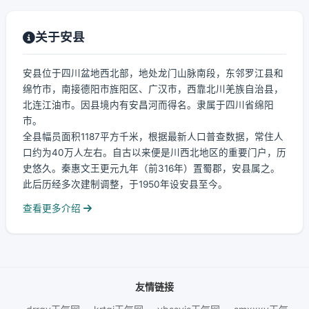
关于安县
安县位于四川盆地西北部，地处龙门山脉南段，东邻罗江县和
绵竹市，南接德阳市旌阳区、广汉市，西靠北川羌族自治县，
北连江油市。因县境内有安昌河而得名。隶属于四川省绵阳
市。
全县幅员面积1187平方千米，根据最新人口普查数据，常住人
口约为40万人左右。自古以来便是川西北地区的重要门户，历
史悠久。秦惠文王更元九年（前316年）置蜀郡，安县属之。
此后历经多次建制调整，于1950年设安县至今。
查看更多介绍
友情链接