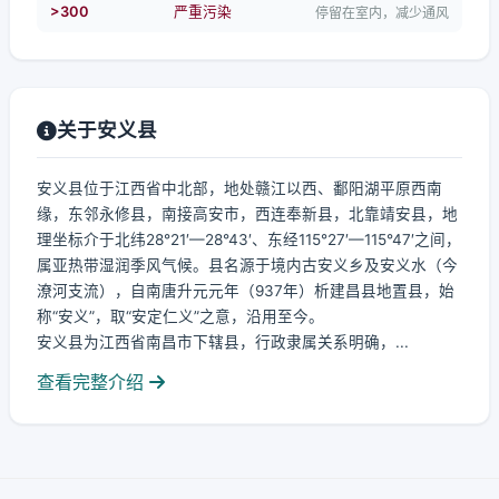
>300
严重污染
停留在室内，减少通风
关于安义县
安义县位于江西省中北部，地处赣江以西、鄱阳湖平原西南
缘，东邻永修县，南接高安市，西连奉新县，北靠靖安县，地
理坐标介于北纬28°21′—28°43′、东经115°27′—115°47′之间，
属亚热带湿润季风气候。县名源于境内古安义乡及安义水（今
潦河支流），自南唐升元元年（937年）析建昌县地置县，始
称“安义”，取“安定仁义”之意，沿用至今。
安义县为江西省南昌市下辖县，行政隶属关系明确，...
查看完整介绍