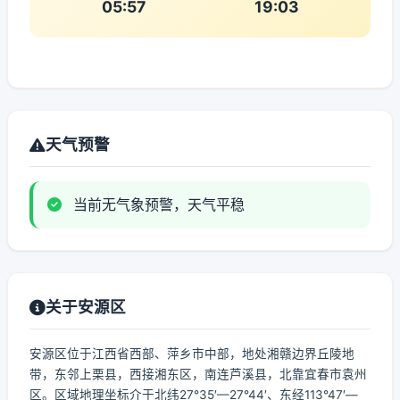
05:57
19:03
天气预警
当前无气象预警，天气平稳
关于安源区
安源区位于江西省西部、萍乡市中部，地处湘赣边界丘陵地
带，东邻上栗县，西接湘东区，南连芦溪县，北靠宜春市袁州
区。区域地理坐标介于北纬27°35′—27°44′、东经113°47′—