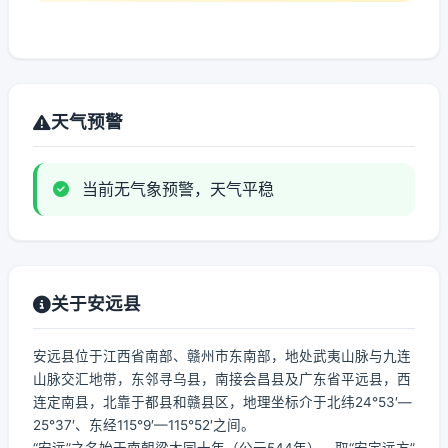
天气预警
当前无气象预警，天气平稳
关于安远县
安远县位于江西省南部、赣州市东南部，地处武夷山脉与九连
山脉交汇地带，东邻寻乌县，南接会昌县及广东省平远县，西
连定南县，北靠于都县和赣县区，地理坐标介于北纬24°53′—
25°37′、东经115°9′—115°52′之间。