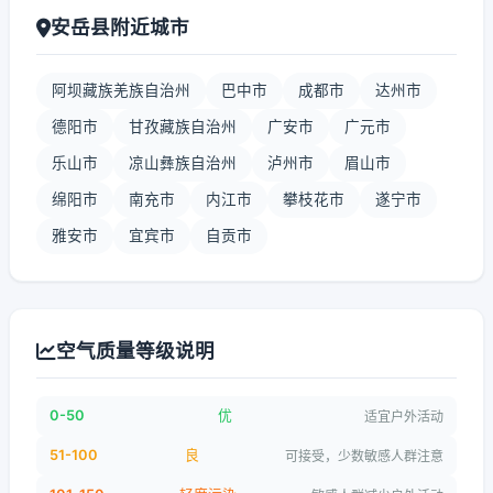
安岳县附近城市
阿坝藏族羌族自治州
巴中市
成都市
达州市
德阳市
甘孜藏族自治州
广安市
广元市
乐山市
凉山彝族自治州
泸州市
眉山市
绵阳市
南充市
内江市
攀枝花市
遂宁市
雅安市
宜宾市
自贡市
空气质量等级说明
0-50
优
适宜户外活动
51-100
良
可接受，少数敏感人群注意