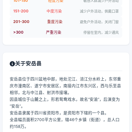
101-150
轻度污染
敏感人群减少户外活动
151-200
中度污染
减少户外活动，佩戴口罩
201-300
重度污染
避免户外活动，关闭门窗
>300
严重污染
停留在室内，减少通风
关于安岳县
安岳县位于四川盆地中部，地处沱江、涪江分水岭上，东邻重
庆市潼南区、遂宁市安居区，南接内江市东兴区，西与乐至县
相邻，北与中江县、射洪市接壤。
因县城位于山麓之上，形若鸳鸯戏水，故名“安渝”，后演变为
“安岳”。
安岳县隶属于四川省资阳市，是资阳市下辖的一个县。
全县幅员面积2700平方公里，辖46个乡镇（街道），总人口
约158万。