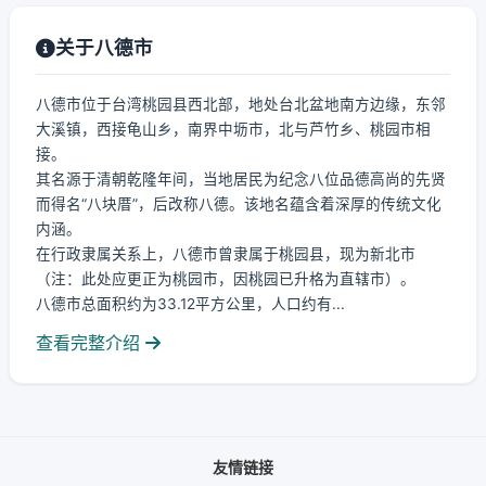
关于八德市
八德市位于台湾桃园县西北部，地处台北盆地南方边缘，东邻
大溪镇，西接龟山乡，南界中坜市，北与芦竹乡、桃园市相
接。
其名源于清朝乾隆年间，当地居民为纪念八位品德高尚的先贤
而得名“八块厝”，后改称八德。该地名蕴含着深厚的传统文化
内涵。
在行政隶属关系上，八德市曾隶属于桃园县，现为新北市
（注：此处应更正为桃园市，因桃园已升格为直辖市）。
八德市总面积约为33.12平方公里，人口约有...
查看完整介绍
友情链接