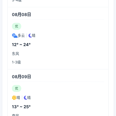
3-4级
08月08日
优
多云
|
晴
12° ~ 24°
东风
1-3级
08月09日
优
晴
|
晴
13° ~ 25°
南风