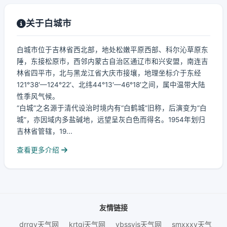
关于白城市
白城市位于吉林省西北部，地处松嫩平原西部、科尔沁草原东
陲，东接松原市，西邻内蒙古自治区通辽市和兴安盟，南连吉
林省四平市，北与黑龙江省大庆市接壤，地理坐标介于东经
121°38′—124°22′、北纬44°13′—46°18′之间，属中温带大陆
性季风气候。
“白城”之名源于清代设治时境内有“白鹤城”旧称，后演变为“白
城”，亦因域内多盐碱地，远望呈灰白色而得名。1954年划归
吉林省管辖，19...
查看更多介绍
友情链接
drrgy天气网
krtgj天气网
ybssyjs天气网
smxxxy天气