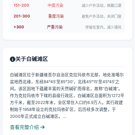
151-200
中度污染
减少户外活动，佩戴口罩
201-300
重度污染
避免户外活动，关闭门窗
>300
严重污染
停留在室内，减少通风
关于白碱滩区
白碱滩区位于新疆维吾尔自治区克拉玛依市北部，地处准噶尔
盆地西北缘，东经84°45′至85°30′，北纬45°15′至45°45′之
间。该区因地下蕴藏丰富的天然碱矿而得名，故称“白碱滩”。
作为克拉玛依市下辖的县级行政区，白碱滩区总面积为1272平
方千米，截至2022年末，全区常住人口约6.9万人。其行政建
制始于1958年设立的克拉玛依矿区，后历经多次调整，于
2000年正式成立白碱滩区。...
查看完整介绍