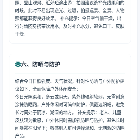
照、登山观景、近郊短途出游：拍照建议选择光线柔和的
时段，此时不易出现逆光、过曝，拍摄远景、全景、人物
照都能获得良好效果。 补充提示：今日空气偏干燥，出
行时请随身携带饮用水，及时补充水分，避免口干、皮肤
干燥。
六、防晒与防护
结合今日日照强度、天气状况，针对性防晒与户外防护建
议如下，全面保障户外休闲安全：
今日光照柔和，多云或阴天，紫外线辐射较弱，无需刻意
涂抹防晒霜，户外休闲时可简单防护，佩戴遮阳帽，避免
长时间处于阴凉、潮湿的地方。 补充提示：老人、儿童
皮肤较为敏感，户外休闲时需加强防晒与防护，避免长时
间暴露在阳光下；敏感肌人群可选择温和、无刺激的防晒
产品。