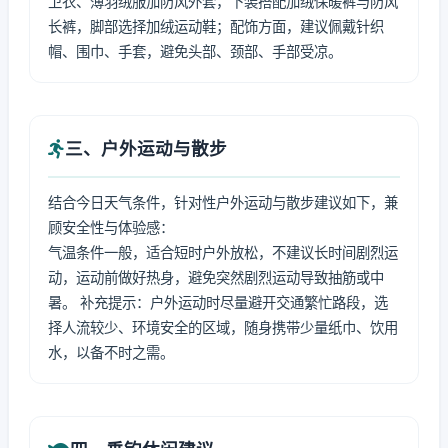
卫衣、薄羽绒服加防风外套，下装搭配加绒保暖裤与防风
长裤，脚部选择加绒运动鞋；配饰方面，建议佩戴针织
帽、围巾、手套，避免头部、颈部、手部受凉。
三、户外运动与散步
结合今日天气条件，针对性户外运动与散步建议如下，兼
顾安全性与体验感：
气温条件一般，适合短时户外放松，不建议长时间剧烈运
动，运动前做好热身，避免突然剧烈运动导致抽筋或中
暑。 补充提示：户外运动时尽量避开交通繁忙路段，选
择人流较少、环境安全的区域，随身携带少量纸巾、饮用
水，以备不时之需。