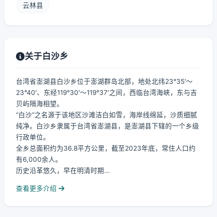
云林县
关于白沙乡
台湾省澎湖县白沙乡位于澎湖群岛北部，地处北纬23°35′～
23°40′、东经119°30′～119°37′之间，西临台湾海峡，东与吉
贝屿隔海相望。
“白沙”之名源于该地区沙滩洁白如雪，海岸线绵延，沙质细腻
纯净。白沙乡隶属于台湾省澎湖县，是澎湖县下辖的一个乡级
行政单位。
全乡总面积约为36.8平方公里，截至2023年底，常住人口约
有6,000余人。
历史沿革悠久，早在明清时期...
查看更多介绍