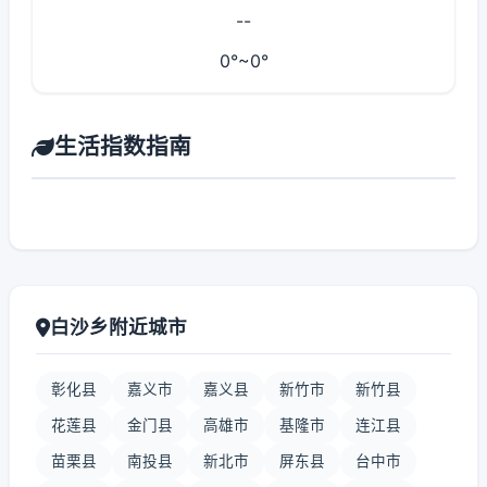
--
0°~0°
生活指数指南
白沙乡附近城市
彰化县
嘉义市
嘉义县
新竹市
新竹县
花莲县
金门县
高雄市
基隆市
连江县
苗栗县
南投县
新北市
屏东县
台中市