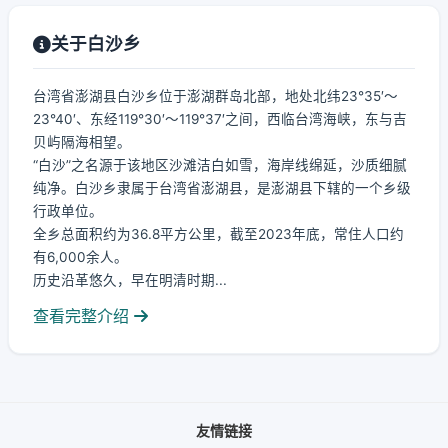
关于白沙乡
台湾省澎湖县白沙乡位于澎湖群岛北部，地处北纬23°35′～
23°40′、东经119°30′～119°37′之间，西临台湾海峡，东与吉
贝屿隔海相望。
“白沙”之名源于该地区沙滩洁白如雪，海岸线绵延，沙质细腻
纯净。白沙乡隶属于台湾省澎湖县，是澎湖县下辖的一个乡级
行政单位。
全乡总面积约为36.8平方公里，截至2023年底，常住人口约
有6,000余人。
历史沿革悠久，早在明清时期...
查看完整介绍
友情链接