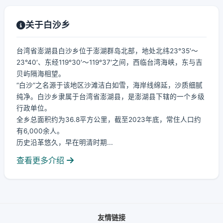
关于白沙乡
台湾省澎湖县白沙乡位于澎湖群岛北部，地处北纬23°35′～
23°40′、东经119°30′～119°37′之间，西临台湾海峡，东与吉
贝屿隔海相望。
“白沙”之名源于该地区沙滩洁白如雪，海岸线绵延，沙质细腻
纯净。白沙乡隶属于台湾省澎湖县，是澎湖县下辖的一个乡级
行政单位。
全乡总面积约为36.8平方公里，截至2023年底，常住人口约
有6,000余人。
历史沿革悠久，早在明清时期...
查看更多介绍
友情链接