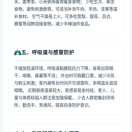
水、姜枣茶、小米粥等暖胃暖身食物； 少吃生冷、寒凉
食物，避免刺激肠胃，可适当补充牛肉、羊肉、坚果等温
补食材。 空气干燥易上火，可多吃雪梨、银耳、百合、
蜂蜜等润肺润燥食物，减少辛辣油炸食品。
五、呼吸道与感冒防护
干燥加低温环境，呼吸道黏膜抵抗力下降，容易出现咽
干、咳嗽、鼻塞等不适； 外出时可佩戴口罩，减少冷风
与粉尘刺激；室内避免长时间开空调直吹，多喝温水滋润
咽喉。 近期昼夜温差较大，是感冒易发时段，老人、儿
童与体质较弱人群注意加强保暖， 少去人群密集封闭场
所，勤洗手、常通风，提高自身防护意识。