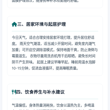
面膜护理频次，随身携带补水喷雾随时舒缓。
三、居家环境与起居护理
今日天气，适合合理安排居家环境打理，提升居住舒适
度。 雨天空气潮湿，适当减少开窗时间，避免室内潮气
加重；可开启空调除湿模式，保持地面干爽，防止滑倒与
霉菌滋生。 衣物尽量用洗衣机甩干后晾晒，避免长时间
阴干产生异味。 起居上建议早睡早起，睡前用温水泡脚
10-15分钟，促进血液循环，提高睡眠质量。
四、饮食养生与补水建议
气温偏低，身体热量消耗快，饮食以温热为主，多喝温