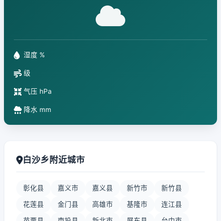
湿度 %
级
气压 hPa
降水 mm
白沙乡附近城市
彰化县
嘉义市
嘉义县
新竹市
新竹县
花莲县
金门县
高雄市
基隆市
连江县
苗栗县
南投县
新北市
屏东县
台中市