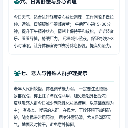
六、日常舒缓与身心调理
今日天气，适合进行轻度身心放松调理。工作间隙多做拉
伸、远眺，缓解颈椎与眼部疲劳； 午后可小憩15-30分
钟，提升下午精神状态。情绪上保持平和放松，听听轻音
乐、看看绿植，舒缓压力。 尽量减少熬夜，保证每晚7-8
小时睡眠，让身体器官得到充分休息修复，提高免疫力。
七、老人与特殊人群护理提示
老年人代谢较慢，体温调节能力弱， 一定要注意腰腹、
足部保暖，穿上袜子与保暖马甲，避免晨起外出受凉；
皮肤敏感人群今日减少刺激性化妆品使用，以基础保湿为
主； 有鼻炎、哮喘的人群，在风大、干燥环境下加强防
护，随身携带常用药物。 居家注意防滑，尤其是潮湿天
气，地面及时擦干，避免意外摔倒。