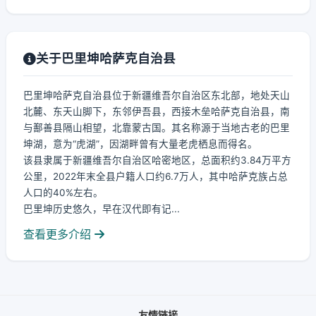
关于巴里坤哈萨克自治县
巴里坤哈萨克自治县位于新疆维吾尔自治区东北部，地处天山
北麓、东天山脚下，东邻伊吾县，西接木垒哈萨克自治县，南
与鄯善县隔山相望，北靠蒙古国。其名称源于当地古老的巴里
坤湖，意为“虎湖”，因湖畔曾有大量老虎栖息而得名。
该县隶属于新疆维吾尔自治区哈密地区，总面积约3.84万平方
公里，2022年末全县户籍人口约6.7万人，其中哈萨克族占总
人口的40%左右。
巴里坤历史悠久，早在汉代即有记...
查看更多介绍
友情链接