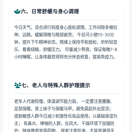
六、日常舒缓与身心调理
今日天气，适合进行轻度身心放松调理。工作间隙多做拉
伸、远眺，缓解颈椎与眼部疲劳； 午后可小憩15-30分
钟，提升下午精神状态。情绪上保持平和放松，听听轻音
乐、看看绿植，舒缓压力。 尽量减少熬夜，保证每晚7-8
小时睡眠，让身体器官得到充分休息修复，提高免疫力。
七、老人与特殊人群护理提示
老年人代谢较慢，体温调节能力弱， 一定要注意腰腹、
足部保暖，穿上袜子与保暖马甲，避免晨起外出受凉；
皮肤敏感人群今日减少刺激性化妆品使用，以基础保湿为
主； 有鼻炎、哮喘的人群，在风大、干燥环境下加强防
护，随身携带常用药物。 居家注意防滑，尤其是潮湿天