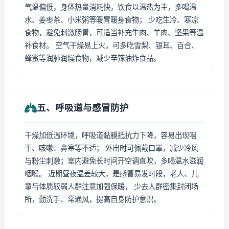
气温偏低，身体热量消耗快，饮食以温热为主，多喝温
水、姜枣茶、小米粥等暖胃暖身食物； 少吃生冷、寒凉
食物，避免刺激肠胃，可适当补充牛肉、羊肉、坚果等温
补食材。 空气干燥易上火，可多吃雪梨、银耳、百合、
蜂蜜等润肺润燥食物，减少辛辣油炸食品。
五、呼吸道与感冒防护
干燥加低温环境，呼吸道黏膜抵抗力下降，容易出现咽
干、咳嗽、鼻塞等不适； 外出时可佩戴口罩，减少冷风
与粉尘刺激；室内避免长时间开空调直吹，多喝温水滋润
咽喉。 近期昼夜温差较大，是感冒易发时段，老人、儿
童与体质较弱人群注意加强保暖， 少去人群密集封闭场
所，勤洗手、常通风，提高自身防护意识。