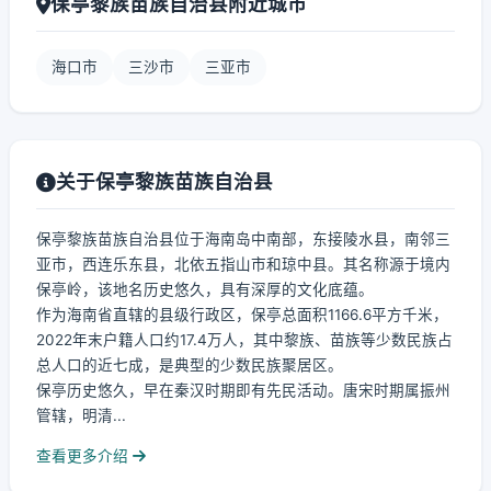
保亭黎族苗族自治县附近城市
海口市
三沙市
三亚市
关于保亭黎族苗族自治县
保亭黎族苗族自治县位于海南岛中南部，东接陵水县，南邻三
亚市，西连乐东县，北依五指山市和琼中县。其名称源于境内
保亭岭，该地名历史悠久，具有深厚的文化底蕴。
作为海南省直辖的县级行政区，保亭总面积1166.6平方千米，
2022年末户籍人口约17.4万人，其中黎族、苗族等少数民族占
总人口的近七成，是典型的少数民族聚居区。
保亭历史悠久，早在秦汉时期即有先民活动。唐宋时期属振州
管辖，明清...
查看更多介绍