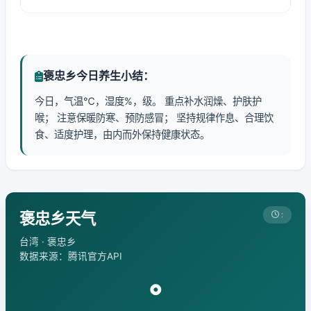
褒忠乡今日养生小结：
今日，气温℃，湿度%，级。 重点补水润燥、护肤护
喉； 注意保暖防寒、预防感冒； 坚持规律作息、合理饮
食、适度护理，由内而外保持健康状态。
褒忠乡天气
:
台湾 · 褒忠乡
数据来源：腾讯官方API
°