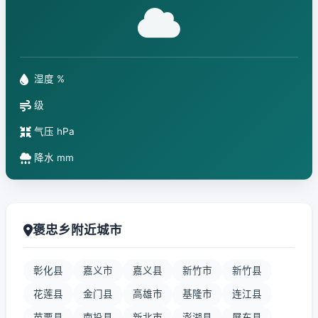
湿度 %
级
气压 hPa
降水 mm
褒忠乡附近城市
彰化县
嘉义市
嘉义县
新竹市
新竹县
花莲县
金门县
高雄市
基隆市
连江县
苗栗县
南投县
新北市
澎湖县
屏东县