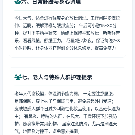
六、日常舒缓与身心调理
今日天气，适合进行轻度身心放松调理。工作间隙多做拉
伸、远眺，缓解颈椎与眼部疲劳； 午后可小憩15-30分
钟，提升下午精神状态。情绪上保持平和放松，听听轻音
乐、看看绿植，舒缓压力。 尽量减少熬夜，保证每晚7-8
小时睡眠，让身体器官得到充分休息修复，提高免疫力。
七、老人与特殊人群护理提示
老年人代谢较慢，体温调节能力弱， 一定要注意腰腹、
足部保暖，穿上袜子与保暖马甲，避免晨起外出受凉；
皮肤敏感人群今日减少刺激性化妆品使用，以基础保湿为
主； 有鼻炎、哮喘的人群，在风大、干燥环境下加强防
护，随身携带常用药物。 居家注意防滑，尤其是潮湿天
气，地面及时擦干，避免意外摔倒。