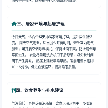
面膜护理频次，随身携带补水喷雾随时舒缓。
三、居家环境与起居护理
今日天气，适合合理安排居家环境打理，提升居住舒适
度。 雨天空气潮湿，适当减少开窗时间，避免室内潮气
加重；可开启空调除湿模式，保持地面干爽，防止滑倒与
霉菌滋生。 衣物尽量用洗衣机甩干后晾晒，避免长时间
阴干产生异味。 起居上建议早睡早起，睡前用温水泡脚
10-15分钟，促进血液循环，提高睡眠质量。
四、饮食养生与补水建议
气温偏低，身体热量消耗快，饮食以温热为主，多喝温