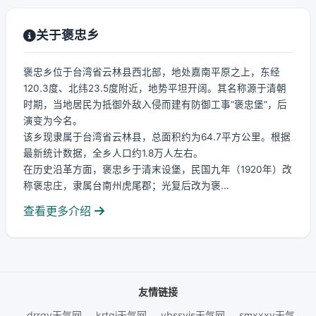
关于褒忠乡
褒忠乡位于台湾省云林县西北部，地处嘉南平原之上，东经
120.3度、北纬23.5度附近，地势平坦开阔。其名称源于清朝
时期，当地居民为抵御外敌入侵而建有防御工事“褒忠堡”，后
演变为今名。
该乡现隶属于台湾省云林县，总面积约为64.7平方公里。根据
最新统计数据，全乡人口约1.8万人左右。
在历史沿革方面，褒忠乡于清末设堡，民国九年（1920年）改
称褒忠庄，隶属台南州虎尾郡；光复后改为褒...
查看更多介绍
友情链接
drrgy天气网
krtgj天气网
ybssyjs天气网
smxxxy天气