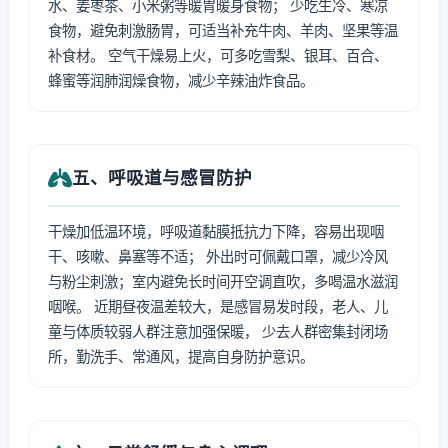
水、姜枣茶、小米粥等暖胃暖身食物； 少吃生冷、寒凉
食物，避免刺激肠胃，可适当补充牛肉、羊肉、坚果等温
补食材。 空气干燥易上火，可多吃雪梨、银耳、百合、
蜂蜜等润肺润燥食物，减少辛辣油炸食品。
五、呼吸道与感冒防护
干燥加低温环境，呼吸道黏膜抵抗力下降，容易出现咽
干、咳嗽、鼻塞等不适； 外出时可佩戴口罩，减少冷风
与粉尘刺激；室内避免长时间开空调直吹，多喝温水滋润
咽喉。 近期昼夜温差较大，是感冒易发时段，老人、儿
童与体质较弱人群注意加强保暖， 少去人群密集封闭场
所，勤洗手、常通风，提高自身防护意识。