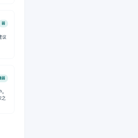
弱
建议
。
最弱
护。
2之