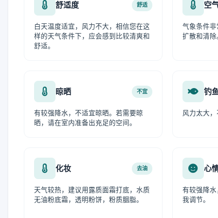
舒适度
空
舒适
白天温度适宜，风力不大，相信您在这
气象条件非
样的天气条件下，应会感到比较清爽和
扩散和清除
舒适。
晾晒
钓
不宜
有较强降水，不适宜晾晒。若需要晾
风力太大，
晒，请在室内准备出充足的空间。
化妆
心
去油
天气较热，建议用露质面霜打底，水质
有较强降水
无油粉底霜，透明粉饼，粉质胭脂。
我调节。