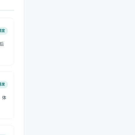
适宜
后
易发
，体