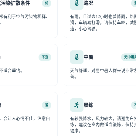
气污染扩散条件
路况
优
常有利于空气污染物稀释、
有雨，且过去12小时也曾降雨，路
。
滑，车辆易打滑，请保持车距，减
速，小心驾驶。
鱼
中暑
不宜
无中暑
不适合垂钓。
天气舒适，对易中暑人群来说非常
善。
情
晨练
差
，会让人心情不佳，注意自
有较强降水，风力较大，请避免户
练，建议在室内做适当锻炼，保持
健康。