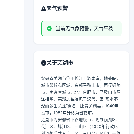
天气预警
当前无气象预警，天气平稳
关于芜湖市
安徽省芜湖市位于长江下游南岸，地处皖江
城市带核心区域，东邻马鞍山市，西接铜陵
市，南连宣城市，北与合肥市、马鞍山市隔
江相望。芜湖之名始见于汉代，因“蓄水不
深而多生芜藻”得名，唐置芜湖县，1949年
设市，1952年升格为省辖市。
芜湖市为安徽省下辖地级市，现辖镜湖区、
弋江区、鸠江区、三山区（2020年行政区
划调整后并入弋江区、三山经开区实行一体