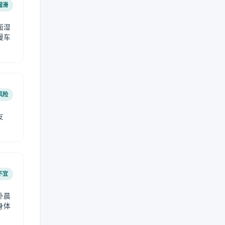
湿滑
面湿
慢车
风险
友
不宜
外晨
身体