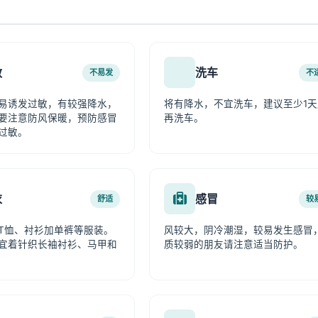
敏
洗车
不易发
不
易诱发过敏，有较强降水，
将有降水，不宜洗车，建议至少1天
要注意防风保暖，预防感冒
再洗车。
过敏。
衣
感冒
舒适
较
T恤、衬衫加单裤等服装。
风较大，阴冷潮湿，较易发生感冒
宜着针织长袖衬衫、马甲和
质较弱的朋友请注意适当防护。