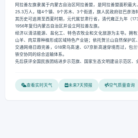
阿拉善左旗隶属于内蒙古自治区阿拉善盟，是阿拉善盟面积最大、
25.3万人，辖4个镇、9个苏木、3个街道，旗人民政府驻巴彦浩
其历史可追溯至西夏时期，元代属甘肃行省，清代雍正九年（173
1956年复归内蒙古自治区并设立阿拉善左旗。
经济以清洁能源、盐化工、特色农牧业和文化旅游为主导。拥有
山羊、肉苁蓉种植形成区域特色产业链；依托贺兰山自然保护区
交通网络日趋完善，G18荣乌高速、G7京新高速穿境而过，包
铁空协同的综合运输体系。
先后获评全国民族团结进步示范旗、国家生态文明建设示范区、
查看实时天气
未来7天预报
空气质量查询