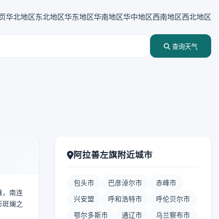
页
华北地区
东北地区
华东地区
华南地区
华中地区
西南地区
西北地区
查询天气
阿拉善左旗附近城市
包头市
巴彦淖尔市
赤峰市
壤，南连
兴安盟
呼和浩特市
呼伦贝尔市
彩斑斓之
鄂尔多斯市
通辽市
乌兰察布市