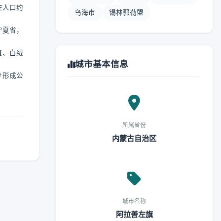
住人口约
乌海市
锡林郭勒盟
宁夏省，
殖、白绒
城市基本信息
步形成公
所属省份
内蒙古自治区
城市名称
阿拉善左旗