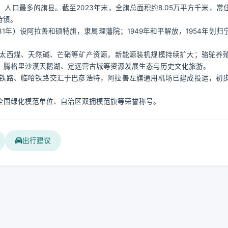
人口最多的旗县。截至2023年末，全旗总面积约8.05万平方千米，常
特镇。
1年）设阿拉善和硕特旗，隶属理藩院；1949年和平解放，1954年划归
太西煤、天然碱、芒硝等矿产资源，新能源装机规模持续扩大；骆驼养
、腾格里沙漠天鹅湖、定远营古城等资源发展生态与历史文化旅游。
兰铁路、临哈铁路交汇于巴彦浩特，阿拉善左旗通用机场已建成投运，初
全国绿化模范单位、自治区双拥模范旗等荣誉称号。
出行建议