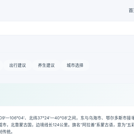
首
出行建议
养生建议
城市选择
—106°04′、北纬37°24′—40°08′之间，东与乌海市、鄂尔多斯市接
市，北靠蒙古国，边境线长124公里。旗名“阿拉善”系蒙古语，意为“五
制传统。