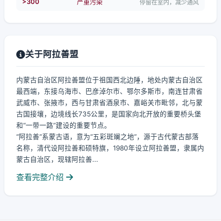
>300
严重污染
停留在室内，减少通风
关于阿拉善盟
内蒙古自治区阿拉善盟位于祖国西北边陲，地处内蒙古自治区
最西端，东接乌海市、巴彦淖尔市、鄂尔多斯市，南连甘肃省
武威市、张掖市，西与甘肃省酒泉市、嘉峪关市毗邻，北与蒙
古国接壤，边境线长735公里，是国家向北开放的重要桥头堡
和“一带一路”建设的重要节点。
“阿拉善”系蒙古语，意为“五彩斑斓之地”，源于古代蒙古部落
名称，清代设阿拉善和硕特旗，1980年设立阿拉善盟，隶属内
蒙古自治区，现辖阿拉善...
查看完整介绍