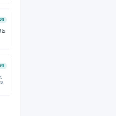
极强
建议
肤
很强
以
免暴