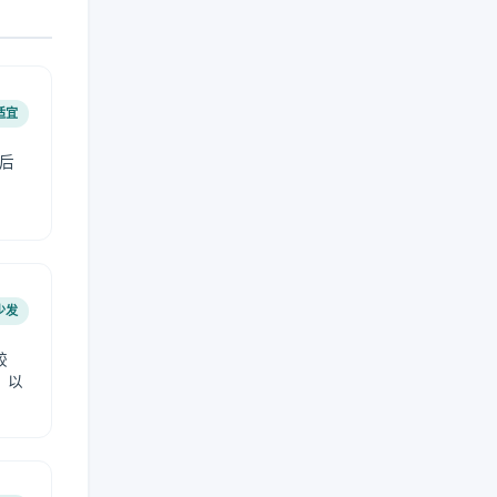
适宜
后
少发
较
，以