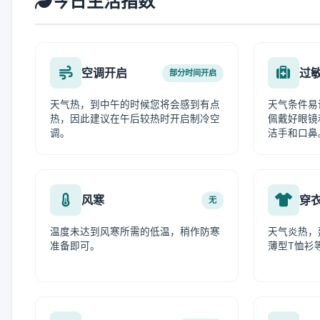
今日生活指数
空调开启
过
部分时间开启
天气热，到中午的时候您将会感到有点
天气条件易
热，因此建议在午后较热时开启制冷空
佩戴好眼镜
调。
洁手和口鼻
风寒
穿
无
温度未达到风寒所需的低温，稍作防寒
天气炎热，
准备即可。
薄型T恤衫