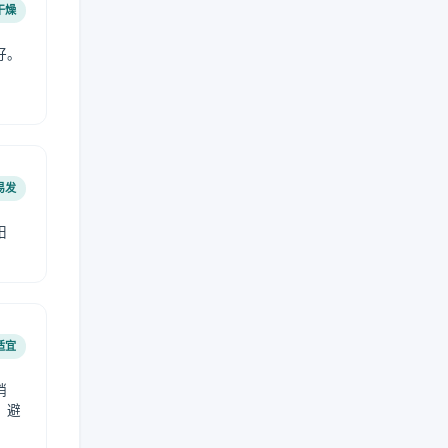
干燥
好。
易发
阳
适宜
稍
，避