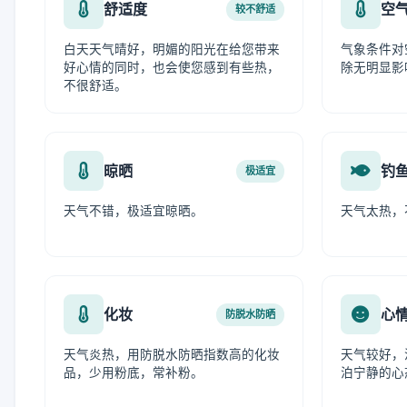
舒适度
空
较不舒适
白天天气晴好，明媚的阳光在给您带来
气象条件对
好心情的同时，也会使您感到有些热，
除无明显影
不很舒适。
晾晒
钓
极适宜
天气不错，极适宜晾晒。
天气太热，
化妆
心
防脱水防晒
天气炎热，用防脱水防晒指数高的化妆
天气较好，
品，少用粉底，常补粉。
泊宁静的心