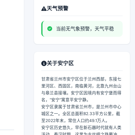
天气预警
当前无气象预警，天气平稳
关于安宁区
甘肃省兰州市安宁区位于兰州西部，东接七
里河区、西固区，南临黄河，北靠九州台山
与皋兰县接壤。安宁区因境内有安宁堡而得
名，“安宁”寓意平安宁静。
安宁区隶属于甘肃省兰州市，是兰州市中心
城区之一。全区总面积82.33平方公里，截
至2022年末，常住人口约49.1万人。
安宁区历史悠久，早在新石器时代就有人类
活动。秦汉时期，这里为古丝绸之路要冲。