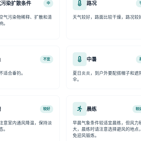
气污染扩散条件
路况
中
空气污染物稀释、扩散和清
天气较好，路面比较干燥，路况较
响。
鱼
中暑
不宜
不适合垂钓。
夏日炎炎，到户外要配搭帽子和遮
伞。
情
晨练
较好
较
注意室内通风降温，保持淡
早晨气象条件较适宜晨练，但风力
态。
大，晨练时请注意选择避风的地点
免迎风锻炼。