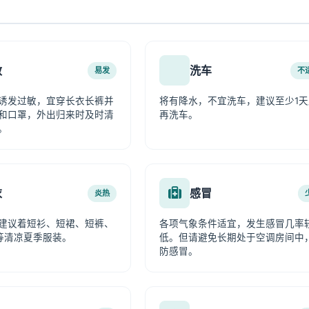
敏
洗车
易发
不
诱发过敏，宜穿长衣长裤并
将有降水，不宜洗车，建议至少1天
和口罩，外出归来时及时清
再洗车。
。
衣
感冒
炎热
建议着短衫、短裙、短裤、
各项气象条件适宜，发生感冒几率
等清凉夏季服装。
低。但请避免长期处于空调房间中
防感冒。