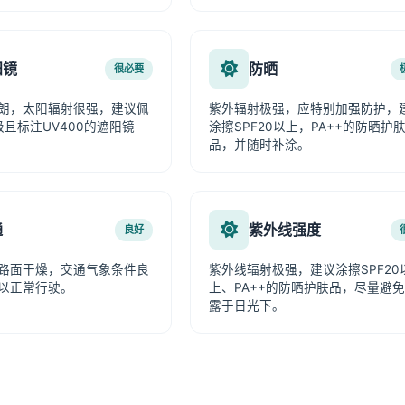
阳镜
防晒
很必要
朗，太阳辐射很强，建议佩
紫外辐射极强，应特别加强防护，
级且标注UV400的遮阳镜
涂擦SPF20以上，PA++的防晒护
品，并随时补涂。
通
紫外线强度
良好
路面干燥，交通气象条件良
紫外线辐射极强，建议涂擦SPF20
以正常行驶。
上、PA++的防晒护肤品，尽量避
露于日光下。