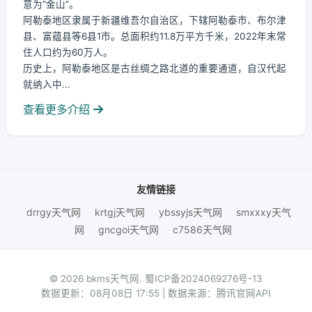
意为“金山”。
阿勒泰地区隶属于新疆维吾尔自治区，下辖阿勒泰市、布尔津
县、富蕴县等6县1市。总面积约11.8万平方千米，2022年末常
住人口约为60万人。
历史上，阿勒泰地区是古丝绸之路北道的重要通道，自汉代起
就纳入中...
查看更多介绍
友情链接
drrgy天气网
krtgj天气网
ybssyjs天气网
smxxxy天气
网
gncgoi天气网
c7586天气网
© 2026 bkms天气网.
蜀ICP备2024069276号-13
数据更新：08月08日 17:55 | 数据来源：腾讯官网API