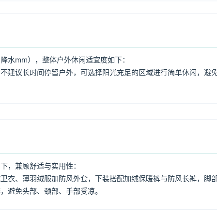
降水mm），整体户外休闲适宜度如下：
，不建议长时间停留户外，可选择阳光充足的区域进行简单休闲，避
如下，兼顾舒适与实用性：
绒卫衣、薄羽绒服加防风外套，下装搭配加绒保暖裤与防风长裤，脚
套，避免头部、颈部、手部受凉。