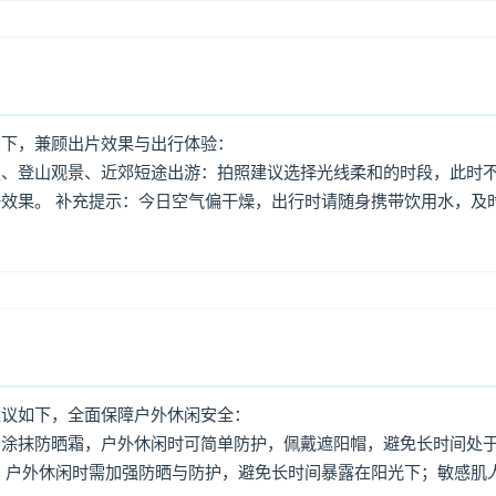
如下，兼顾出片效果与出行体验：
照、登山观景、近郊短途出游：拍照建议选择光线柔和的时段，此时
效果。 补充提示：今日空气偏干燥，出行时请随身携带饮用水，及
建议如下，全面保障户外休闲安全：
意涂抹防晒霜，户外休闲时可简单防护，佩戴遮阳帽，避免长时间处
，户外休闲时需加强防晒与防护，避免长时间暴露在阳光下；敏感肌