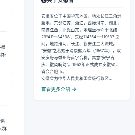
关于安徽省
安徽省位于中国华东地区，地处长江三角洲
腹地，东邻江苏、浙江，西接河南、湖北，
南连江西，北靠山东，地理坐标介于北纬
29°41′—34°38′、东经114°54′—119°37′之
间，地跨淮河、长江、新安江三大流域。
不易
“安徽”之名始于清康熙六年（1667年），取
时补
安庆府与徽州府首字合称，寓意“安宁吉
庆、徽风皖韵”。1952年正式成立安徽省，
省会合肥市。
安徽省为中华人民共和国省级行政区...
查看更多介绍
于阴
人群