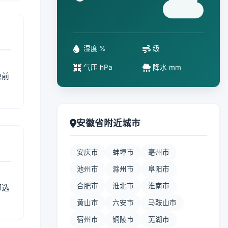
°
湿度 %
级
气压 hPa
降水 mm
免前
安徽省附近城市
安庆市
蚌埠市
亳州市
池州市
滁州市
阜阳市
合肥市
淮北市
淮南市
部选
黄山市
六安市
马鞍山市
宿州市
铜陵市
芜湖市