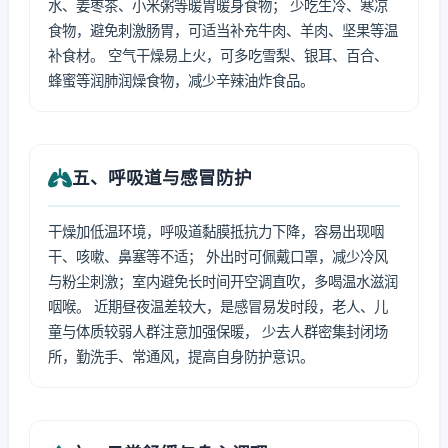
水、姜枣茶、小米粥等暖胃暖身食物； 少吃生冷、寒凉
食物，避免刺激肠胃，可适当补充牛肉、羊肉、坚果等温
补食材。 空气干燥易上火，可多吃雪梨、银耳、百合、
蜂蜜等润肺润燥食物，减少辛辣油炸食品。
五、呼吸道与感冒防护
干燥加低温环境，呼吸道黏膜抵抗力下降，容易出现咽
干、咳嗽、鼻塞等不适； 外出时可佩戴口罩，减少冷风
与粉尘刺激；室内避免长时间开空调直吹，多喝温水滋润
咽喉。 近期昼夜温差较大，是感冒易发时段，老人、儿
童与体质较弱人群注意加强保暖， 少去人群密集封闭场
所，勤洗手、常通风，提高自身防护意识。