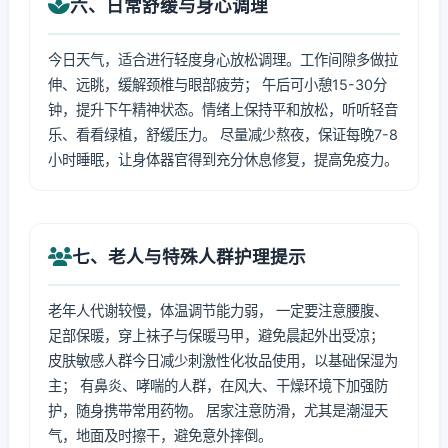
六、日常舒缓与身心调理
今日天气，适合进行轻度身心放松调理。工作间隙多做拉
伸、远眺，缓解颈椎与眼部疲劳； 午后可小憩15-30分
钟，提升下午精神状态。情绪上保持平和放松，听听轻音
乐、看看绿植，舒缓压力。 尽量减少熬夜，保证每晚7-8
小时睡眠，让身体器官得到充分休息修复，提高免疫力。
七、老人与特殊人群护理提示
老年人代谢较慢，体温调节能力弱， 一定要注意腰腹、
足部保暖，穿上袜子与保暖马甲，避免晨起外出受凉；
皮肤敏感人群今日减少刺激性化妆品使用，以基础保湿为
主； 有鼻炎、哮喘的人群，在风大、干燥环境下加强防
护，随身携带常用药物。 居家注意防滑，尤其是潮湿天
气，地面及时擦干，避免意外摔倒。