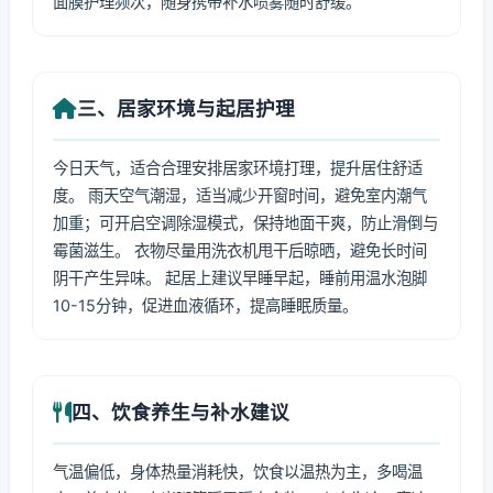
面膜护理频次，随身携带补水喷雾随时舒缓。
三、居家环境与起居护理
今日天气，适合合理安排居家环境打理，提升居住舒适
度。 雨天空气潮湿，适当减少开窗时间，避免室内潮气
加重；可开启空调除湿模式，保持地面干爽，防止滑倒与
霉菌滋生。 衣物尽量用洗衣机甩干后晾晒，避免长时间
阴干产生异味。 起居上建议早睡早起，睡前用温水泡脚
10-15分钟，促进血液循环，提高睡眠质量。
四、饮食养生与补水建议
气温偏低，身体热量消耗快，饮食以温热为主，多喝温