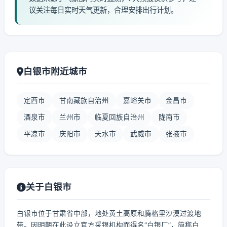
议关注每日实时天气更新，合理安排出行计划。
白银市附近城市
定西市
甘南藏族自治州
嘉峪关市
金昌市
酒泉市
兰州市
临夏回族自治州
陇南市
平凉市
庆阳市
天水市
武威市
张掖市
关于白银市
白银市位于甘肃省中部，地处黄土高原和腾格里沙漠过渡地
带。因明朝在此设立官方采银机构而得名“白银厂”，简称白