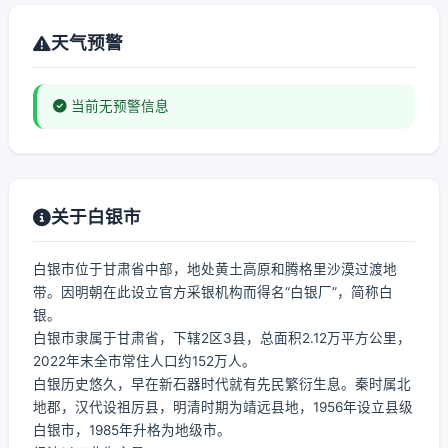
天气预警
当前无预警信息
关于白银市
白银市位于甘肃省中部，地处黄土高原和腾格里沙漠过渡地
带。因明朝在此设立官方采银机构而得名“白银厂”，简称白
银。
白银市隶属于甘肃省，下辖2区3县，总面积2.12万平方公里，
2022年末全市常住人口约152万人。
白银历史悠久，早在新石器时代就有先民繁衍生息。秦时属北
地郡，汉代设祖厉县，明清时期为靖远县地，1956年设立县级
白银市，1985年升格为地级市。