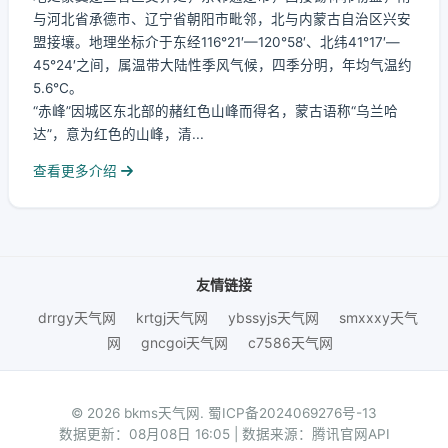
与河北省承德市、辽宁省朝阳市毗邻，北与内蒙古自治区兴安
盟接壤。地理坐标介于东经116°21′—120°58′、北纬41°17′—
45°24′之间，属温带大陆性季风气候，四季分明，年均气温约
5.6℃。
“赤峰”因城区东北部的赭红色山峰而得名，蒙古语称“乌兰哈
达”，意为红色的山峰，清...
查看更多介绍
友情链接
drrgy天气网
krtgj天气网
ybssyjs天气网
smxxxy天气
网
gncgoi天气网
c7586天气网
© 2026 bkms天气网.
蜀ICP备2024069276号-13
数据更新：08月08日 16:05 | 数据来源：腾讯官网API