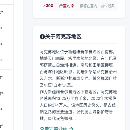
>300
严重污染
停留在室内，减少通风
8°
°
关于阿克苏地区
°
阿克苏地区位于新疆维吾尔自治区西南部，
地处天山南麓、塔里木盆地北缘，东与巴音
°
郭楞蒙古自治州相连，南与和田地区接壤，
西与喀什地区毗邻，北与伊犁哈萨克自治州
3°
及吉尔吉斯斯坦共和国交界。其名称源自维
吾尔语“白水”之意。
作为新疆维吾尔自治区下辖地区，阿克苏地
3°
区总面积13.25万平方千米，2022年末常住
人口约274万人。该地区历史悠久，是古丝
°
绸之路的重要通道，汉代属西域都护府管
辖，唐代设龟兹都...
3°
查看完整介绍