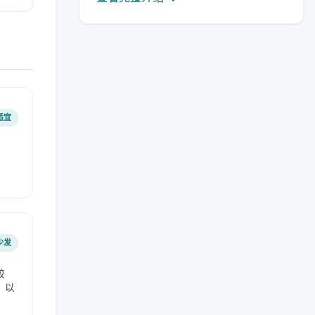
适宜
少发
较
，以