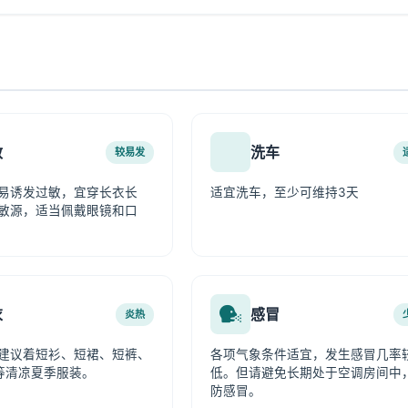
敏
洗车
较易发
易诱发过敏，宜穿长衣长
适宜洗车，至少可维持3天
敏源，适当佩戴眼镜和口
衣
感冒
炎热
建议着短衫、短裙、短裤、
各项气象条件适宜，发生感冒几率
等清凉夏季服装。
低。但请避免长期处于空调房间中
防感冒。