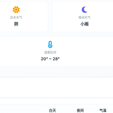
白天天气
夜间天气
阴
小雨
温度区间
20° ~ 28°
白天
夜间
气温