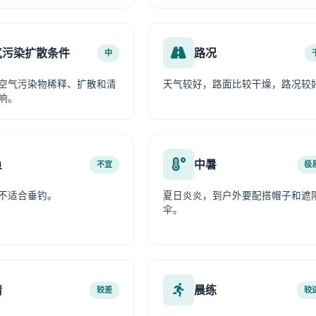
气污染扩散条件
路况
中
空气污染物稀释、扩散和清
天气较好，路面比较干燥，路况较
响。
鱼
中暑
不宜
极
不适合垂钓。
夏日炎炎，到户外要配搭帽子和遮
伞。
情
晨练
较差
较