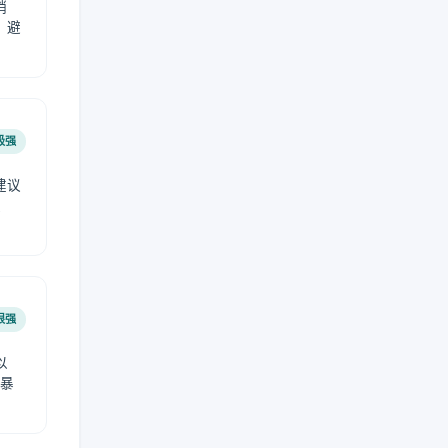
稍
，避
极强
建议
肤
很强
以
免暴