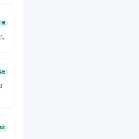
干燥
好。
易发
阳
适宜