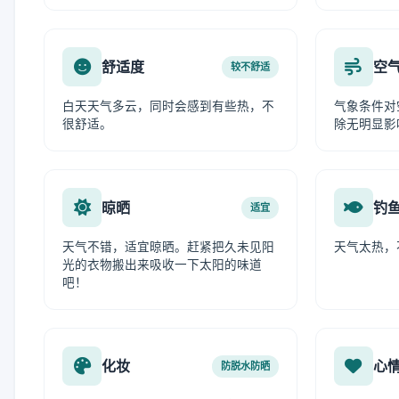
舒适度
空
较不舒适
白天天气多云，同时会感到有些热，不
气象条件对
很舒适。
除无明显影
晾晒
钓
适宜
天气不错，适宜晾晒。赶紧把久未见阳
天气太热，
光的衣物搬出来吸收一下太阳的味道
吧！
化妆
心
防脱水防晒