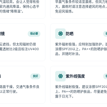
气温较高，会让人觉得有些
早晨气象条件较适宜晨练，但风力
室内通风降温，保持心态平
大，晨练时请注意选择避风的地点
的情绪“降降温”。
免迎风锻炼。
阳镜
防晒
很必要
云遮挡，但太阳辐射仍很
紫外辐射极强，应特别加强防护，
戴透射比2级且标注UV400
涂擦SPF20以上，PA++的防晒护
品，并随时补涂。
通
紫外线强度
良好
路面干燥，交通气象条件良
紫外线辐射极强，建议涂擦SPF20
以正常行驶。
上、PA++的防晒护肤品，尽量避
露于日光下。