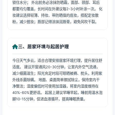
锁住水分； 外出前务必涂抹防晒霜，面部、颈部、耳后
都要均匀覆盖，长时间在外建议每2-3小时补涂一次。 化
妆建议选择轻薄、持妆、带防晒值的底妆，搭配定妆散
粉，减少脱妆；唇部记得涂抹润唇膏，避免风吹干裂。
三、居家环境与起居护理
今日天气多云，适合合理安排居家环境打理，提升居住舒
适度。 建议开窗通风20-30分钟，让室内外空气流通，
减少细菌滋生；阳光充足时段可晾晒被褥、枕头，利用紫
外线杀菌除螨。 地面、桌面简单擦拭除尘，保持室内干
净整洁；湿度偏低时可使用加湿器，将室内湿度维持在
40%-60%更舒适。 起居上建议早睡早起，睡前用温水泡
脚10-15分钟，促进血液循环，提高睡眠质量。