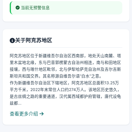
当前无预警信息
关于阿克苏地区
阿克苏地区位于新疆维吾尔自治区西南部，地处天山南麓、塔
里木盆地北缘，东与巴音郭楞蒙古自治州相连，南与和田地区
接壤，西与喀什地区毗邻，北与伊犁哈萨克自治州及吉尔吉斯
斯坦共和国交界。其名称源自维吾尔语“白水”之意。
作为新疆维吾尔自治区下辖地区，阿克苏地区总面积13.25万
平方千米，2022年末常住人口约274万人。该地区历史悠久，
是古丝绸之路的重要通道，汉代属西域都护府管辖，唐代设龟
兹都...
查看更多介绍