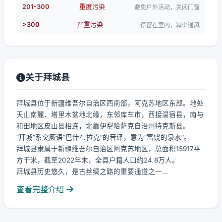
201-300
重度污染
避免户外活动，关闭门窗
>300
严重污染
停留在室内，减少通风
关于拜城县
拜城县位于新疆维吾尔自治区西南部，阿克苏地区东部。地处
天山南麓、塔里木盆地北缘，东邻库车市，西接温宿县，南与
和田地区皮山县相连，北靠伊犁哈萨克自治州特克斯县。
“拜城”系突厥语“巴什布拉克”的音译，意为“富饶的泉水”。
拜城县隶属于新疆维吾尔自治区阿克苏地区，总面积15917平
方千米，截至2022年末，全县户籍人口约24.8万人。
拜城县历史悠久，是古丝绸之路的重要通道之一...
查看完整介绍